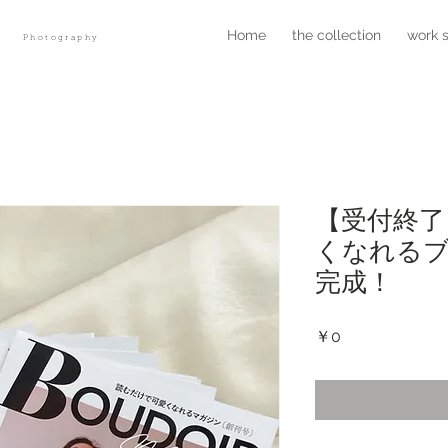
r
Home
the collection
work 
Photography
【受付終了
くなれる
完成！
価
￥0
格