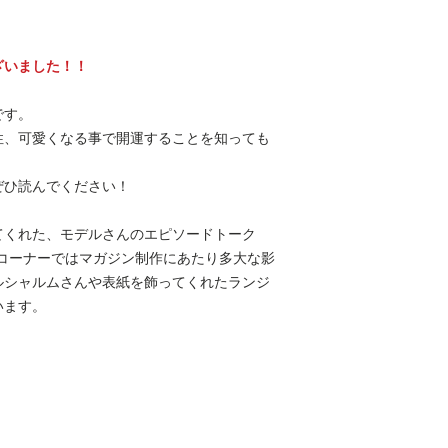
ざいました！！
です。
性、可愛くなる事で開運することを知っても
ぜひ読んでください！
てくれた、モデルさんのエピソードトーク
es..のコーナーではマガジン制作にあたり多大な影
ルシャルムさんや表紙を飾ってくれたランジ
います。